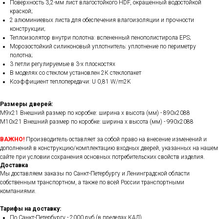
Поверхность 3,2-мм лист влагостойкого HDF, окрашенный водостойкой
краской;
2 алюминиевых листа для обеспечения влагоизоляции и прочности
конструкции;
Теплоизолятор внутри полотна: вспененный пенополистирола EPS;
Морозостойкий силиконовый уплотнитель: уплотнение по периметру
полотна;
3 петли регулируемые в 3-х плоскостях
В моделях со стеклом установлен 2К стеклопакет
Коэффициент теплопередачи: U 0,81 W/m2K
Размеры дверей:
М9x21 Внешний размер по коробке: ширина х высота (мм) - 890х2088
М10x21 Внешний размер по коробке: ширина х высота (мм) - 990х2088
ВАЖНО!
Производитель оставляет за собой право на внесение изменений и
дополнений в конструкцию/комплектацию входных дверей, указанных на нашем
сайте при условии сохранения основных потребительских свойств изделия.
Доставка
Мы доставляем заказы по Санкт-Петербургу и Ленинградской области
собственным транспортном, а также по всей России транспортными
компаниями.
Тарифы на доставку:
По Санкт-Петербургу - 2000 руб (в пределах КАД)