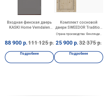
014
Входная финская дверь
Комплект сосновой
В
KASKI Home Vemdalen
двери SWEEDOR Tradition
серая
51 нелакированная
Страна производства: Финляндия
Конструкция: Массивная древесина
88 900
р.
111 125
р.
25 900
р.
32 375
р.
Тип двери: Глухая
Замок: 2014
Толщина полотна: 40 мм
Подробнее
Подробнее
Количество петель: 2 шт
Цвет: Прозрачный лак