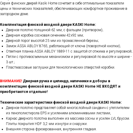
Серия финских дверей Kaski Home сочетает в себе оптимальные показатели
цены и технических показателей, обеспечивающих комфортное проживание в
загородном доме.
Комплектация финской входной двери KASKI Home:
Дверное полотно толщиной 62 мм, с фальцем (притвором);
Дверная коробка сосновая сечением 42х92 мм;
Дверной порог высотой 25 мм из промасленной березы;
Замок ASSA ABLOY 8765, работающий от ключа (поворотной кнопки);
Ответная планка ASSA ABLOY 1889-11 с защитой от отжима и регулировкой;
Петли с противосъемным механизмом и регулировкой по высоте и ширине -
3 шт.;
Пластмассовые заглушки для технологических отверстий коробки.
ВНИМАНИЕ!
Дверная ручка и цилиндр, наличники и доборы в
комплектацию финской входной двери KASKI Home НЕ ВХОДЯТ и
приобретаются отдельно!
Технические характеристики финской входной двери KASKI Home:
Дверное полотно представляет собой многослойный сандвич с утеплителем
из пенополистирола EPS и усилением алюминиевыми листами,
Каркас дверного полотна выполнен из массива сосны и усилен LVL брусом.
Плиты покрытия HDF 3,2 мм изнутри и снаружи.
Внешняя сторона фрезерованная, внутренняя гладкая.