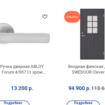
Новинка
Ручка дверная ABLOY
Входная финская 
Forum 4/007 Cr хром
SWEDOOR Clever-
матовый
P300 серая
13 200
р.
94 900
р.
118 
Подробнее
Подробнее