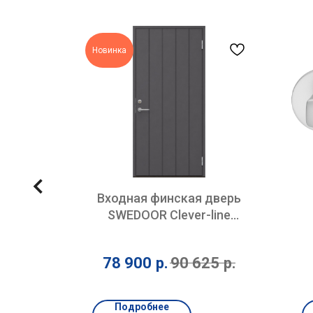
Новинка
но
Входная финская дверь
белое
SWEDOOR Clever-line
P100 серая
ва:
75
р.
78 900
р.
90 625
р.
енная
Подробнее
0 мм