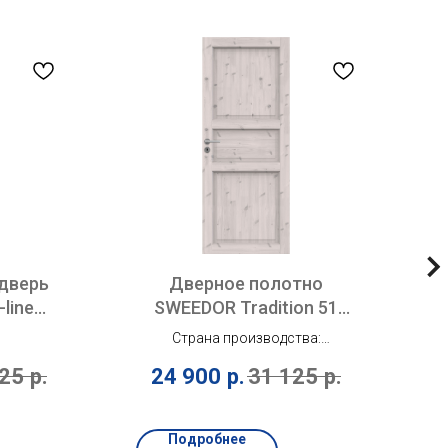
дверь
Дверное полотно
line
SWEEDOR Tradition 51
белый лак
Страна производства:
Финляндия
625
р.
24 900
р.
31 125
р.
Конструкция: Массивная
древесина
Тип двери: Глухая
Подробнее
Замок: 2014